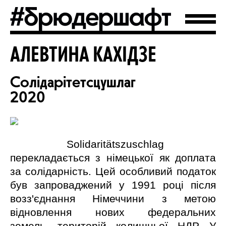
АЛЕВТИНА КАХІДЗЕ
Солідарітетсцушлаг
2020
Solidaritätszuschlag
перекладається з німецької як доплата
за солідарність. Цей особливий податок
був запроваджений у 1991 році після
возз'єднання Німеччини з метою
відновлення нових федеральних
земель, територій колишньої НДР. У