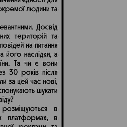
ачення єдності для
 окремої людини та
евантними. Досвід
вних територій та
повідей на питання
а його наслідки, а
їни. Та чи є вони
ез 30 років після
ли за цей час нові,
 спонукають шукати
віду?
 розміщуються в
их платформах, в