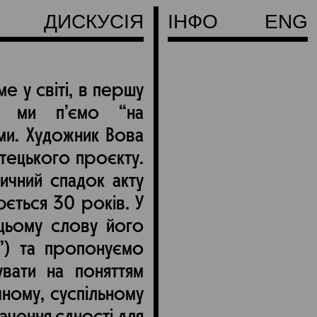
ДИСКУСІЯ
ІНФО
ENG
 у світі, в першу
— ми п’ємо “на
ми. Художник Вова
тецького проєкту.
ичний спадок акту
юється 30 років. У
цьому слову його
”) та пропонуємо
увати на поняттям
чному, суспільному