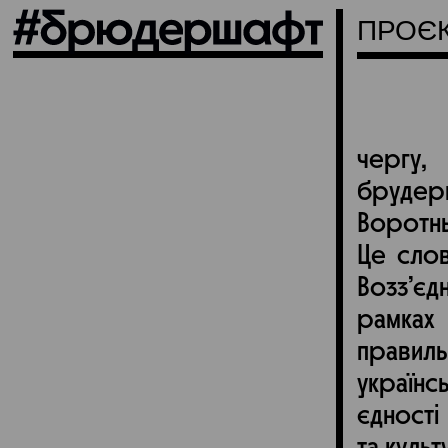
ПРОЄ
чергу,
брудерш
Воротнь
Це слов
Возз’єд
рамках
правиль
українс
єдності