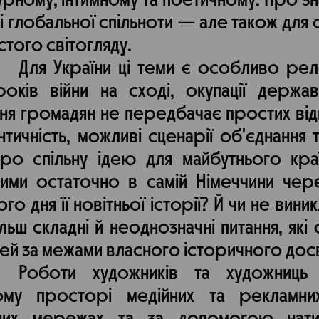
турному, інтимному та поетичному. Про зн
) і глобальної спільноти — але також для
стого світогляду.
Для України ці теми є особливо рел
оків війни на сході, окупації держа
ння громадян не передбачає простих від
нтичність, можливі сценарії об'єднання т
ро спільну ідею для майбутнього кра
ими остаточно в самій Німеччини чер
о дня її новітньої історії? Й чи не виник
ільш складні й неоднозначні питання, які
дей за межами власного історичного дос
Роботи художників та художниць
ному просторі медійних та рекламн