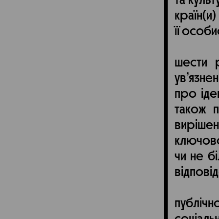
та куль
країн(и
її особи
шести р
ув’язне
про іде
також п
вирішен
ключовог
чи не б
відпові
публіч