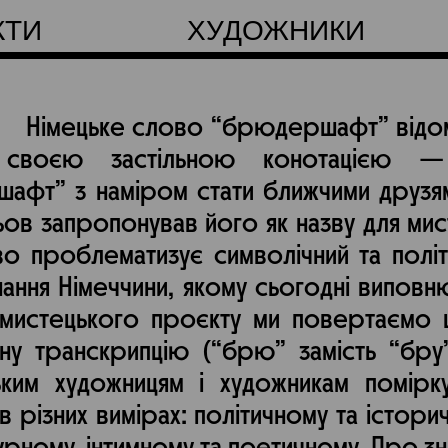
КТИ
ХУДОЖНИКИ
Німецьке слово “брюдершафт” відоме
 своєю застільною конотацією 
афт” з наміром стати ближчими друзя
ов запропонував його як назву для мис
о проблематизує символічний та політ
нання Німеччини, якому сьогодні виповн
 мистецького проєкту ми повертаємо 
ну транскрипцію (“брю” замість “бру
ьким художницям і художникам помірк
 в різних вимірах: політичному та істори